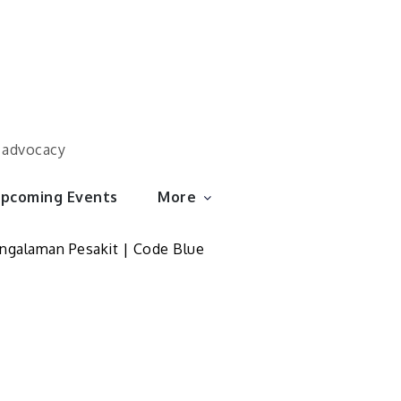
d advocacy
pcoming Events
More