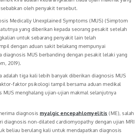
sebabkan oleh penyakit tersebut.
gnosis Medically Unexplained Symptoms (MUS) (Simptom
tutnya yang diberikan kepada seorang pesakit setelah
kalian untuk sebarang penyakit lain telah
ampil dengan aduan sakit belakang mempunyai
a diagnosis MUS berbanding dengan pesakit lelaki yang
m, 2019).
a adalah tiga kali lebih banyak diberikan diagnosis MUS
 faktor-faktor psikologi tampil bersama aduan medikal
is MUS menghalang ujian-ujian makmal selanjutnya
enerima diagnosis
myalgic encepahlomyelitis
(ME), salah
eri diagnosis non-dilated cardiomyopathy dengan ujian MRI
k beliau berulang kali untuk mendapatkan diagnosis