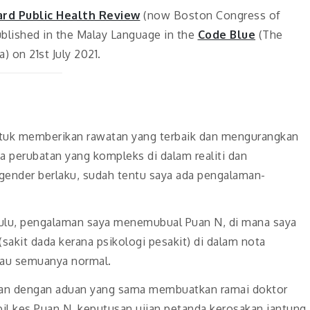
ard Public Health Review
(now Boston Congress of
ublished in the Malay Language in the
Code Blue
(The
) on 21st July 2021.
ntuk memberikan rawatan yang terbaik dan mengurangkan
a perubatan yang kompleks di dalam realiti dan
gender berlaku, sudah tentu saya ada pengalaman-
ahulu, pengalaman saya menemubual Puan N, di mana saya
sakit dada kerana psikologi pesakit) di dalam nota
liau semuanya normal.
ulan dengan aduan yang sama membuatkan ramai doktor
l kes Puan N, keputusan ujian petanda kerosakan jantung