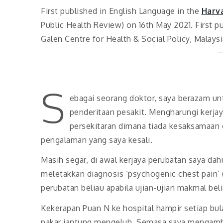
First published in English Language in the
Harv
Public Health Review) on 16th May 2021. First p
Galen Centre for Health & Social Policy, Malaysia
S
ebagai seorang doktor, saya berazam u
penderitaan pesakit. Mengharungi kerjay
persekitaran dimana tiada kesaksamaan 
pengalaman yang saya kesali.
Masih segar, di awal kerjaya perubatan saya d
meletakkan diagnosis ‘psychogenic chest pain’ (
perubatan beliau apabila ujian-ujian makmal be
Kekerapan Puan N ke hospital hampir setiap b
pakar jantung mengeluh. Semasa saya mengambi