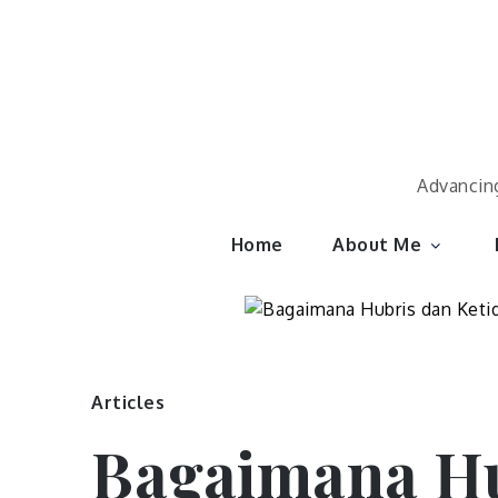
Skip
to
content
Advancing
Home
About Me
Articles
Bagaimana Hu