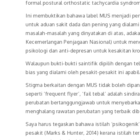
formal postural orthostatic tachycardia syndrom
Ini membuktikan bahawa label MUS menjadi pen
untuk aduan sakit dada dan pening yang dialami 
masalah-masalah yang dinyatakan di atas, adaka
Kecemerlangan Penjagaan Nasional) untuk men
psikologi dan anti-depresan untuk kesakitan kro
Walaupun bukti-bukti saintifik dipilih dengan t
bias yang dialami oleh pesakit-pesakit ini apab
Stigma berkaitan dengan MUS tidak boleh dipand
seperti ‘frequent flyer’, ‘fail tebal’ adalah sind
perubatan bertanggungjawab untuk menyebarkan 
menghalang rawatan perubatan yang terbaik diber
Saya harus tegaskan bahawa istilah ‘psikogenik
pesakit (Marks & Hunter, 2014) kerana istila