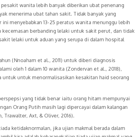
pesakit wanita lebih banyak diberikan ubat penenang
nyak menerima ubat tahan sakit. Tidak banyak yang
er ini menyebabkan 13-25 peratus wanita menunggu lebih
 kecemasan berbanding lelaki untuk sakit perut, dan tidak
sakit lelaki untuk aduan yang serupa di dalam hospital
hun (Nnoaham et al., 2011) untuk diberi diagnosis
alami oleh 1 dalam 10 wanita (Zondervan et al., 2018),
asa untuk untuk menormalisasikan kesakitan haid seorang
 perspepsi yang tidak benar iaitu orang hitam mempunyai
engan Orang Putih masih lagi dipercayai dalam kalangan
Trawalter, Axt, & Oliver, 2016).
tiada ketidaknormalan, jika ujian makmal berada dalam
iambil kira adalah kebarangkalian tiada ujian makmal yang