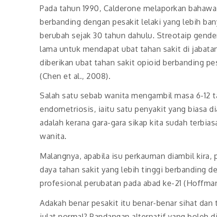
Pada tahun 1990, Calderone melaporkan bahawa 
berbanding dengan pesakit lelaki yang lebih ba
berubah sejak 30 tahun dahulu. Streotaip gend
lama untuk mendapat ubat tahan sakit di jabatan
diberikan ubat tahan sakit opioid berbanding pe
(Chen et al., 2008).
Salah satu sebab wanita mengambil masa 6-12 ta
endometriosis, iaitu satu penyakit yang biasa di
adalah kerana gara-gara sikap kita sudah terbi
wanita.
Malangnya, apabila isu perkauman diambil kira,
daya tahan sakit yang lebih tinggi berbanding d
profesional perubatan pada abad ke-21 (Hoffman, 
Adakah benar pesakit itu benar-benar sihat dan 
julat normal? Pandangan alternatif yang boleh d