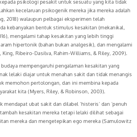
kepada psikologi pesakit untuk sesuatu yang kita tidak
lahkan kecelaruan psikogenik mereka jika mereka adalah
ng, 2018) walaupun pelbagai eksperimen telah
da kebanyakan bentuk stimulus kesakitan (mekanikal,
 2016), mengalami tahap kesakitan yang lebih tinggi
garam hipertonik (bahan bukan analgesik), dan mengalami
, King, Ribeiro-Dasilva, Rahim-Williams, & Riley, 2009).
dan budaya mempengaruhi pengalaman kesakitan yang
kanak lelaki diajar untuk menahan sakit dan tidak menangis
tuk memohon pertolongan, dan ini membina kepada
yarakat kita (Myers, Riley, & Robinson, 2003).
 mendapat ubat sakit dan dilabel ‘histeris’ dan ‘penuh
mbah kesakitan mereka tetapi lelaki dilihat sebagai
akitan mereka dan mengetepikan ego mereka (Samulowitz